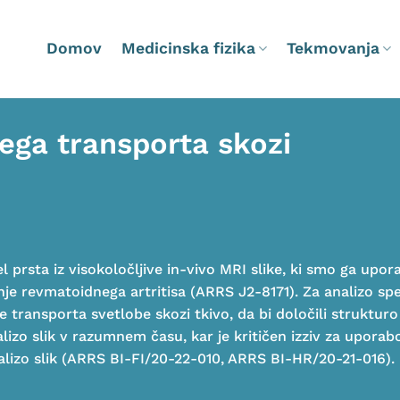
Domov
Medicinska fizika
Tekmovanja
ega transporta skozi
 prsta iz visokoločljive in-vivo MRI slike, ki smo ga upor
je revmatoidnega artritisa (ARRS J2-8171). Za analizo spe
 transporta svetlobe skozi tkivo, da bi določili strukturo
alizo slik v razumnem času, kar je kritičen izziv za uporab
alizo slik (ARRS BI-FI/20-22-010, ARRS BI-HR/20-21-016).