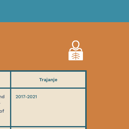
Trajanje
nd
2017-2021
r
of