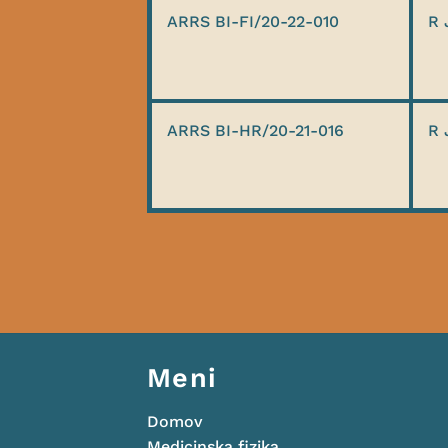
ARRS BI-FI/20-22-010
R 
ARRS BI-HR/20-21-016
R 
Meni
Domov
Medicinska fizika