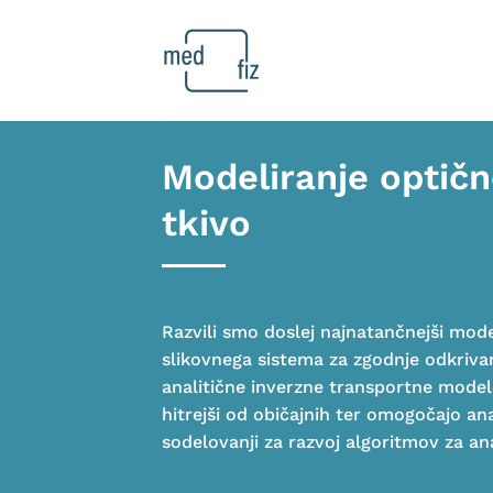
Skoči
na
vsebino
Modeliranje optičn
tkivo
Razvili smo doslej najnatančnejši model
slikovnega sistema za zgodnje odkrivan
analitične inverzne transportne modele
hitrejši od običajnih ter omogočajo an
sodelovanji za razvoj algoritmov za an