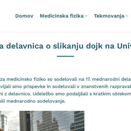
Domov
Medicinska fizika
Tekmovanja
 delavnica o slikanju dojk na Uni
za medicinsko fiziko so sodelovali na 17. mednarodni delav
avljali smo prispevke in sodelovali v znanstvenih razprav
i z delavnico. Udeležbo smo podaljšali s kratkim obisko
pili mednarodno sodelovanje.