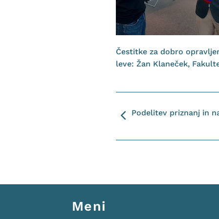
Čestitke za dobro opravlje
leve: Žan Klaneček, Fakult
Podelitev priznanj in n
Meni