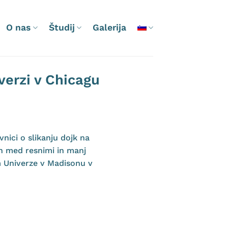
O nas
Študij
Galerija
verzi v Chicagu
nici o slikanju dojk na
ah med resnimi in manj
m Univerze v Madisonu v