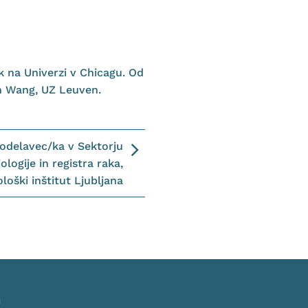
k na Univerzi v Chicagu. Od
an Wang, UZ Leuven.
sodelavec/ka v Sektorju
logije in registra raka,
loški inštitut Ljubljana