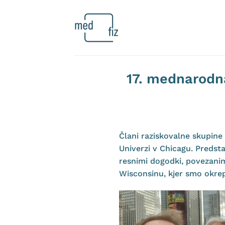
Skoči
na
vsebino
17. mednarodna
Člani raziskovalne skupine 
Univerzi v Chicagu. Predst
resnimi dogodki, povezanim
Wisconsinu, kjer smo okre