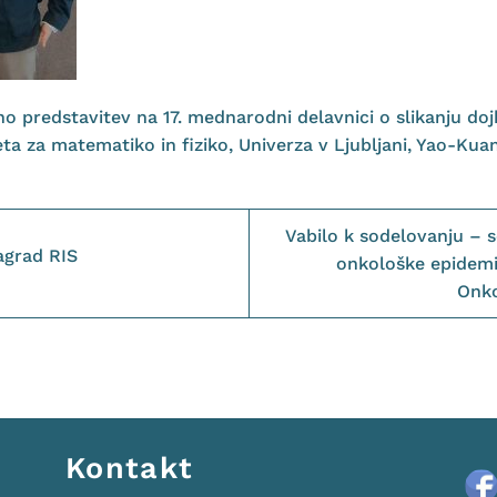
no predstavitev na 17. mednarodni delavnici o slikanju doj
eta za matematiko in fiziko, Univerza v Ljubljani, Yao-Ku
Vabilo k sodelovanju – 
agrad RIS
onkološke epidemio
Onko
Kontakt