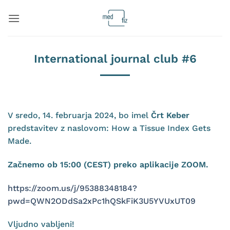
Skoči
na
vsebino
International journal club #6
V sredo, 14. februarja 2024, bo imel
Črt Keber
predstavitev z naslovom: How a Tissue Index Gets
Made.
Začnemo ob 15:00 (CEST) preko aplikacije ZOOM.
https://zoom.us/j/95388348184?
pwd=QWN2ODdSa2xPc1hQSkFiK3U5YVUxUT09
Vljudno vabljeni!