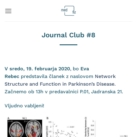
Skoči
na
vsebino
Journal Club #8
V sredo, 19. februarja 2020
, bo
Eva
Rebec
predstavila članek z naslovom
Network
Structure and Function in Parkinson’s Disease
.
Začnemo ob 13h v predavalnici P.01, Jadranska 21.
Vljudno vabljeni!