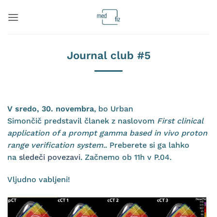
Skoči
na
vsebino
Journal club #5
V sredo, 30. novembra
, bo Urban
Simončič predstavil članek z naslovom
First clinical
application of a prompt gamma based in vivo proton
range verification system.
. Preberete si ga lahko
na
sledeči povezavi
. Začnemo ob 11h v P.04.
Vljudno vabljeni!