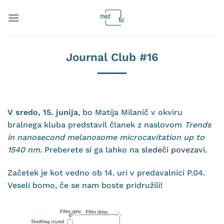
Skoči
na
vsebino
Journal Club #16
V sredo, 15. junija
, bo Matija Milanič v okviru
bralnega kluba predstavil članek z naslovom
Trends
in nanosecond melanosome microcavitation up to
1540 nm
. Preberete si ga lahko na
sledeči povezavi
.
Začetek je kot vedno ob 14. uri v predavalnici P.04.
Veseli bomo, če se nam boste pridružili!