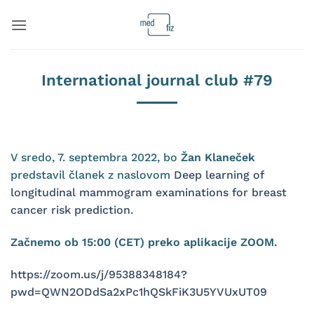
Skoči
na
vsebino
International journal club #79
V sredo, 7. septembra 2022, bo
Žan Klaneček
predstavil članek z naslovom
Deep learning of
longitudinal mammogram examinations for breast
cancer risk prediction
.
Začnemo ob 15:00 (CET) preko aplikacije ZOOM.
https://zoom.us/j/95388348184?
pwd=QWN2ODdSa2xPc1hQSkFiK3U5YVUxUT09