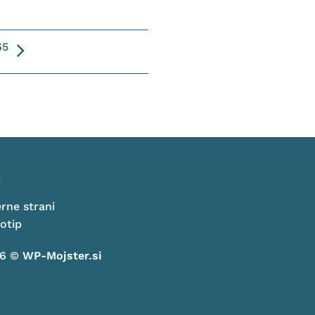
65
erne strani
otip
26 ©
WP-Mojster.si