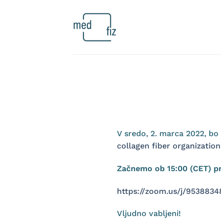
Skoči
na
vsebino
V sredo, 2. marca 2022, bo
collagen fiber organization
Začnemo ob 15:00 (CET) p
https://zoom.us/j/9538
Vljudno vabljeni!