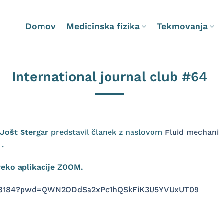
Domov
Medicinska fizika
Tekmovanja
International journal club #64
Jošt Stergar
predstavil članek z naslovom
Fluid mechani
.
reko aplikacije ZOOM.
8348184?pwd=QWN2ODdSa2xPc1hQSkFiK3U5YVUxUT09