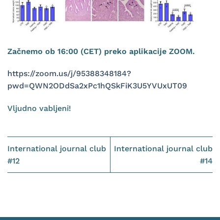
Začnemo ob 16:00 (CET) preko aplikacije ZOOM.
https://zoom.us/j/95388348184?
pwd=QWN2ODdSa2xPc1hQSkFiK3U5YVUxUT09
Vljudno vabljeni!
International journal club
International journal club
#12
#14