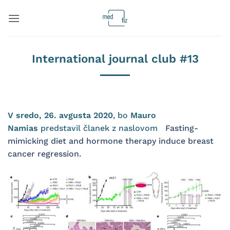
Skoči
na
vsebino
International journal club #13
V sredo, 26. avgusta 2020
, bo
Mauro
Namias
predstavil članek z naslovom
Fasting-
mimicking diet and hormone therapy induce breast
cancer regression.