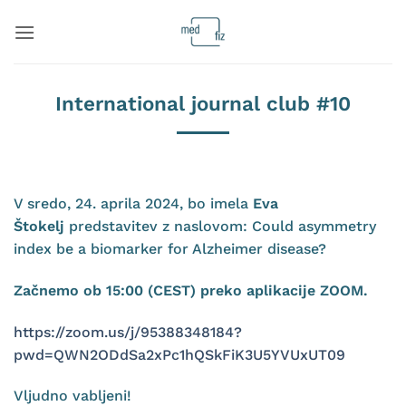
Skoči
na
vsebino
International journal club #10
V sredo, 24. aprila 2024, bo imela
Eva
Štokelj
predstavitev z naslovom: Could asymmetry
index be a biomarker for Alzheimer disease?
Začnemo ob 15:00 (CEST) preko aplikacije ZOOM.
https://zoom.us/j/95388348184?
pwd=QWN2ODdSa2xPc1hQSkFiK3U5YVUxUT09
Vljudno vabljeni!