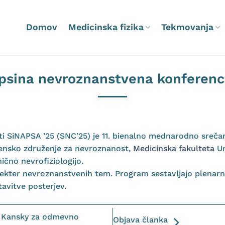
Domov
Medicinska fizika
Tekmovanja
psina nevroznanstvena konferenc
 SiNAPSA ’25 (SNC’25) je 11. bienalno mednarodno srečan
vensko združenje za nevroznanost,
Medicinska fakulteta
Un
ično nevrofiziologijo.
pekter nevroznanstvenih tem. Program sestavljajo plenarn
tavitve posterjev.
r Kansky za odmevno
Objava članka