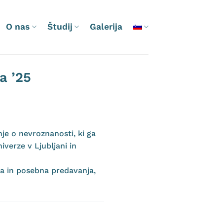
O nas
Študij
Galerija
a ’25
je o nevroznanosti, ki ga
iverze v Ljubljani in
a in posebna predavanja,