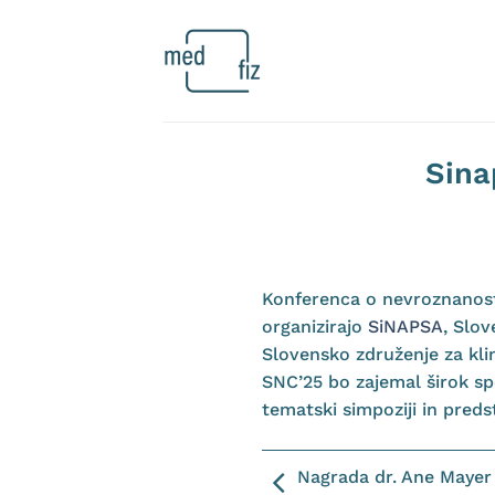
Skoči
na
vsebino
Sina
Konferenca o nevroznanosti
organizirajo
SiNAPSA
, Slo
Slovensko združenje za klin
SNC’25 bo zajemal širok s
tematski simpoziji in preds
Nagrada dr. Ane Maye