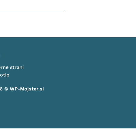
erne strani
otip
26 ©
WP-Mojster.si