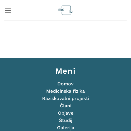
Skoči
na
vsebino
Meni
Domov
Medicinska fizika
Raziskovalni projekti
Člani
Objave
Študij
Galerija